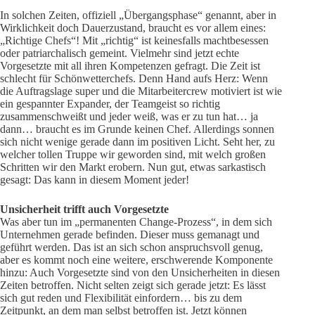
In solchen Zeiten, offiziell „Übergangsphase“ genannt, aber in
Wirklichkeit doch Dauerzustand, braucht es vor allem eines:
„Richtige Chefs“! Mit „richtig“ ist keinesfalls machtbesessen
oder patriarchalisch gemeint. Vielmehr sind jetzt echte
Vorgesetzte mit all ihren Kompetenzen gefragt. Die Zeit ist
schlecht für Schönwetterchefs. Denn Hand aufs Herz: Wenn
die Auftragslage super und die Mitarbeitercrew motiviert ist wie
ein gespannter Expander, der Teamgeist so richtig
zusammenschweißt und jeder weiß, was er zu tun hat… ja
dann… braucht es im Grunde keinen Chef. Allerdings sonnen
sich nicht wenige gerade dann im positiven Licht. Seht her, zu
welcher tollen Truppe wir geworden sind, mit welch großen
Schritten wir den Markt erobern. Nun gut, etwas sarkastisch
gesagt: Das kann in diesem Moment jeder!
Unsicherheit trifft auch Vorgesetzte
Was aber tun im „permanenten Change-Prozess“, in dem sich
Unternehmen gerade befinden. Dieser muss gemanagt und
geführt werden. Das ist an sich schon anspruchsvoll genug,
aber es kommt noch eine weitere, erschwerende Komponente
hinzu: Auch Vorgesetzte sind von den Unsicherheiten in diesen
Zeiten betroffen. Nicht selten zeigt sich gerade jetzt: Es lässt
sich gut reden und Flexibilität einfordern… bis zu dem
Zeitpunkt, an dem man selbst betroffen ist. Jetzt können