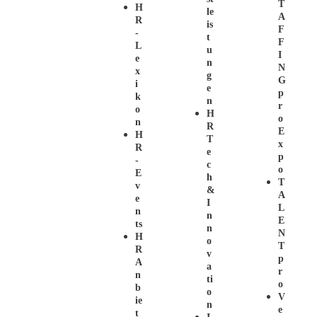
T
H
Le
A
R
Is
F
-
T
F
L
U
I
E
N
N
X
G
G
I
E
P
K
N
R
O
H
O
N
R
E
H
T
X
R
E
P
-
C
O
E
H
T
V
&
A
E
I
L
N
N
E
Ts
N
N
H
O
T
R
V
P
A
A
R
N
Ti
O
B
O
V
Ie
N
E
T