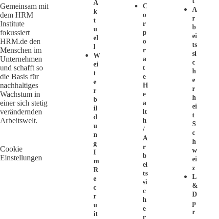
T
A
Gemeinsam mit
C
A
K
dem HRM
O
R
T
Institute
R
B
U
fokussiert
P
Ei
El
HRM.de den
O
Ts
L
Menschen im
R
Si
W
Unternehmen
A
C
Ei
und schafft so
T
H
T
die Basis für
E
E
E
nachhaltiges
H
R
R
Wachstum in
E
H
B
einer sich stetig
A
Ei
Il
verändernden
Lt
T
D
Arbeitswelt.
H
S
U
/
C
N
A
H
G
R
Cookie
W
I
B
Einstellungen
Ei
M
Ei
Z
R
Ts
L
E
Si
&
C
C
D
R
H
P
U
E
R
It
R