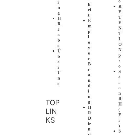
O
I
H
R
N
Ei
E
G
T
T
H
E
E
R
M
N
J
P
T
O
L
I
B
O
O
S
Y
N
Ü
E
P
B
R
R
E
B
O
R
R
S
U
A
A
N
N
L
S
D
O
I
N
N
R
TOP
G
H
H
LIN
(
R
F
KS
D
R
Ie
)
N
S
St