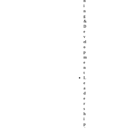
N
I
N
G
&
D
E
V
El
O
P
M
E
N
T
L
E
A
D
E
R
S
H
I
P