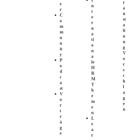
I
R
E
N
A
R
T
N
C
E
St
O
R
A
M
N
Lt
M
A
U
U
Ti
N
N
O
G
It
N
V
Y
A
O
P
Le
R
O
H
S
D
R
C
C
M
H
A
T
L
St
H
A
V
E
G
O
M
E
R
E
N
T
N
R
L
Ä
E
G
A
E
R