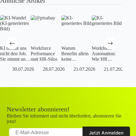
Ähnliche Artikel
KI nimmt uns
Workforce
Warum
Workforce
Die ve
nicht den Job.
Performance
Benefits allein
Automation:
Kosten
Sie nimmt uns
statt HR-Silos
keine
Wie HR
Fluktu
die Arbeit, die
Retention-
Operations zur
30.07.2026
28.07.2026
21.07.2026
21.07.2026
nie unsere war.
Strategie sind
Steuerungsfunk
tion werden
Newsletter abonnieren!
Bleiben Sie informiert und nicht überfordert, abonnieren Sie
jetzt!