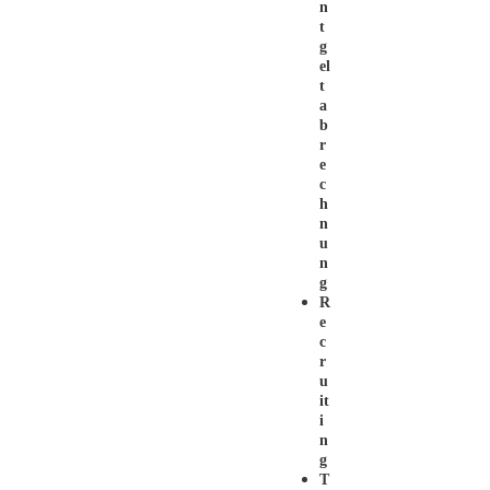
N
T
G
El
T
A
B
R
E
C
H
N
U
N
G
R
E
C
R
U
It
I
N
G
T