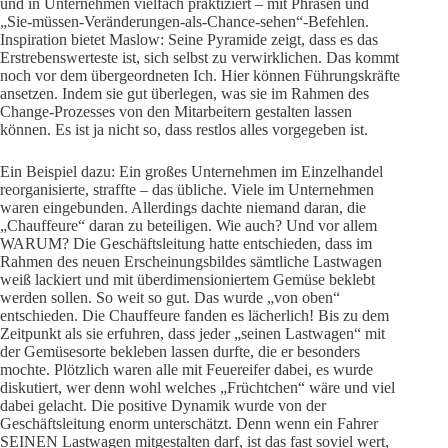
und in Unternehmen vielfach praktiziert – mit Phrasen und
„Sie-müssen-Veränderungen-als-Chance-sehen“-Befehlen.
Inspiration bietet Maslow: Seine Pyramide zeigt, dass es das
Erstrebenswerteste ist, sich selbst zu verwirklichen. Das kommt
noch vor dem übergeordneten Ich. Hier können Führungskräfte
ansetzen. Indem sie gut überlegen, was sie im Rahmen des
Change-Prozesses von den Mitarbeitern gestalten lassen
können. Es ist ja nicht so, dass restlos alles vorgegeben ist.
Ein Beispiel dazu: Ein großes Unternehmen im Einzelhandel
reorganisierte, straffte – das übliche. Viele im Unternehmen
waren eingebunden. Allerdings dachte niemand daran, die
„Chauffeure“ daran zu beteiligen. Wie auch? Und vor allem
WARUM? Die Geschäftsleitung hatte entschieden, dass im
Rahmen des neuen Erscheinungsbildes sämtliche Lastwagen
weiß lackiert und mit überdimensioniertem Gemüse beklebt
werden sollen. So weit so gut. Das wurde „von oben“
entschieden. Die Chauffeure fanden es lächerlich! Bis zu dem
Zeitpunkt als sie erfuhren, dass jeder „seinen Lastwagen“ mit
der Gemüsesorte bekleben lassen durfte, die er besonders
mochte. Plötzlich waren alle mit Feuereifer dabei, es wurde
diskutiert, wer denn wohl welches „Früchtchen“ wäre und viel
dabei gelacht. Die positive Dynamik wurde von der
Geschäftsleitung enorm unterschätzt. Denn wenn ein Fahrer
SEINEN Lastwagen mitgestalten darf, ist das fast soviel wert,