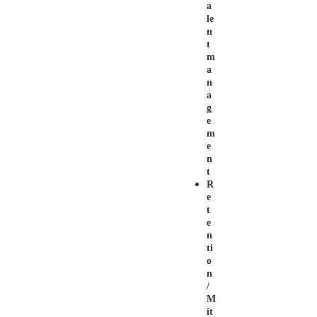
A
Le
N
T
M
A
N
A
G
E
M
E
N
T
R
E
T
E
N
Ti
O
N
/
M
It