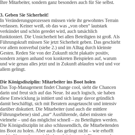
Ihre Mitarbeiter, sondern ganz besonders auch für Sie selbst.
3. Geben Sie Sicherheit!
In Veränderungsprozessen müssen viele ihr gewohntes Terrain
verlassen. Keiner weiß, ob das was „von oben“ lautstark
verkündet und schön geredet wird, auch tatsächlich
funktioniert. Die Unsicherheit bei allen Beteiligten ist groß. Als
Führungskraft müssen Sie jetzt Sicherheit geben. Das geschieht
vor allem nonverbal (siehe 2.) und im Alltag durch kleinste
Gesten. Reden Sie von der Zukunft nicht plakativ positiv,
sondern zeigen anhand von konkreten Beispielen auf, warum
und wie genau alles jetzt und in Zukunft ablaufen wird und vor
allem gelingt.
Die Königsdisziplin: Mitarbeiter ins Boot holen
Das Top-Management findet Change cool, sieht die Chancen
darin und freut sich auf das Neue. Ist auch logisch, sie haben
diese Entwicklung ja initiiert und sich lange davor gründlich
damit beschäftigt, sich mit Beratern ausgetauscht und intensiv
darüber diskutiert. Die Mitarbeiter (und auch die mittlere
Führungsebene) sind „nur“ Ausführende, dabei müssten sie
vielmehr – und das möglichst schnell – zu Beteiligten werden.
Die Königsdisziplin ist also schlussendlich, die Mitarbeitenden
ins Boot zu holen. Aber auch das gelingt nicht – wie erhofft