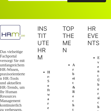
INS
TOP
HR
TIT
THE
EVE
UTE
ME
NTS
HR
N
Das vielseitige
M
Fachportal
E
versorgt Sie mit
V
umfangreichem
A
E
HR-Wissen,
R
N
H
praxisorientierte
B
T
R-
n HR-Tools
Ei
Ü
S
und aktuellen
T
B
O
HR-Trends, um
&
E
Ft
Ihr Human
R
R
W
Resources
E
Si
A
Management
C
C
R
kontinuierlich
H
H
E
zu verbessern.
T