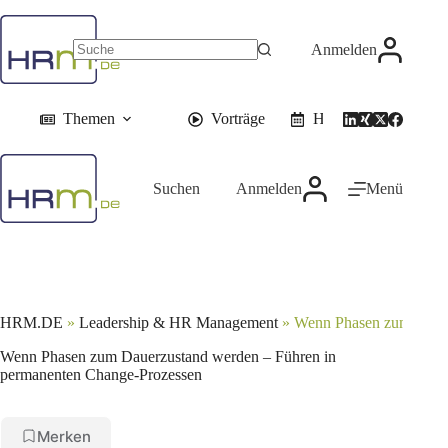
Zum
Inhalt
springen
Anmelden
Themen
Vorträge
HR-Events
Suchen
Anmelden
Menü
HRM.DE
»
Leadership & HR Management
»
Wenn Phasen zum Dauer
Wenn Phasen zum Dauerzustand werden – Führen in
permanenten Change-Prozessen
Merken