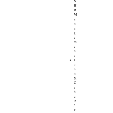
&
H
R
M
A
N
A
G
E
M
E
N
T
L
O
H
N
&
G
E
H
A
Lt
/
E