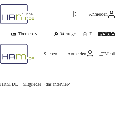
Zum
Inhalt
springen
Anmelden
Themen
Vorträge
HR-Events
Suchen
Anmelden
Menü
HRM.DE
»
Mitglieder
»
das-interview