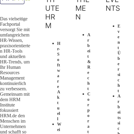
UTE
ME
NTS
HR
N
Das vielseitige
M
Fachportal
E
versorgt Sie mit
V
umfangreichem
A
E
HR-Wissen,
R
N
H
praxisorientierte
B
T
R-
n HR-Tools
Ei
Ü
S
und aktuellen
T
B
O
HR-Trends, um
&
E
Ft
Ihr Human
R
R
W
Resources
E
Si
A
Management
C
C
R
kontinuierlich
H
H
E
zu verbessern.
T
T
A
Gemeinsam mit
C
A
K
dem HRM
O
R
T
Institute
R
B
U
fokussiert
P
Ei
El
HRM.de den
O
Ts
L
Menschen im
R
Si
W
Unternehmen
A
C
Ei
und schafft so
T
H