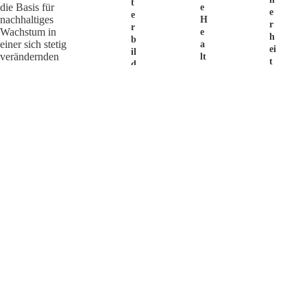
T
die Basis für
E
E
E
nachhaltiges
H
R
R
Wachstum in
E
H
B
einer sich stetig
A
Ei
Il
verändernden
Lt
T
D
Arbeitswelt.
H
S
U
/
C
N
A
H
G
R
Cookie
W
I
B
Einstellungen
Ei
M
Ei
Z
R
Ts
L
E
Si
&
C
C
D
R
H
P
U
E
R
It
R
O
I
H
R
N
Ei
E
G
T
T
H
E
E
R
M
N
J
P
T
O
L
I
B
O