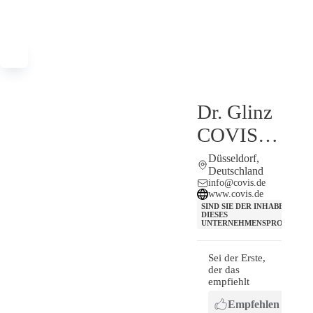
Dr. Glinz
COVIS
GmbH
Düsseldorf,
Deutschland
info@covis.de
www.covis.de
SIND SIE DER INHABER
DIESES
UNTERNEHMENSPROFILS?
Sei der Erste,
der das
empfiehlt
Empfehlen
T