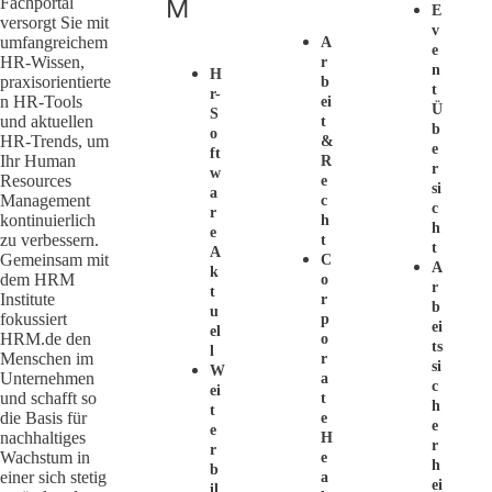
M
Fachportal
E
versorgt Sie mit
V
umfangreichem
A
E
HR-Wissen,
R
N
H
praxisorientierte
B
T
R-
n HR-Tools
Ei
Ü
S
und aktuellen
T
B
O
HR-Trends, um
&
E
Ft
Ihr Human
R
R
W
Resources
E
Si
A
Management
C
C
R
kontinuierlich
H
H
E
zu verbessern.
T
T
A
Gemeinsam mit
C
A
K
dem HRM
O
R
T
Institute
R
B
U
fokussiert
P
Ei
El
HRM.de den
O
Ts
L
Menschen im
R
Si
W
Unternehmen
A
C
Ei
und schafft so
T
H
T
die Basis für
E
E
E
nachhaltiges
H
R
R
Wachstum in
E
H
B
einer sich stetig
A
Ei
Il