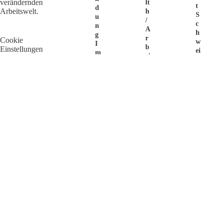
verändernden
Lt
T
D
Arbeitswelt.
H
S
U
/
C
N
A
H
G
R
Cookie
W
I
B
Einstellungen
Ei
M
Ei
Z
R
Ts
L
E
Si
&
C
C
D
R
H
P
U
E
R
It
R
O
I
H
R
N
Ei
E
G
T
T
H
E
E
R
M
N
J
P
T
O
L
I
B
O
O
S
Y
N
Ü
E
P
B
R
R
E
B
O
R