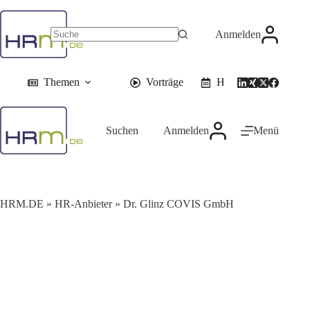
Zum
Inhalt
springen
Anmelden
Themen
Vorträge
HR-Events
Suchen
Anmelden
Menü
HRM.DE
»
HR-Anbieter
»
Dr. Glinz COVIS GmbH