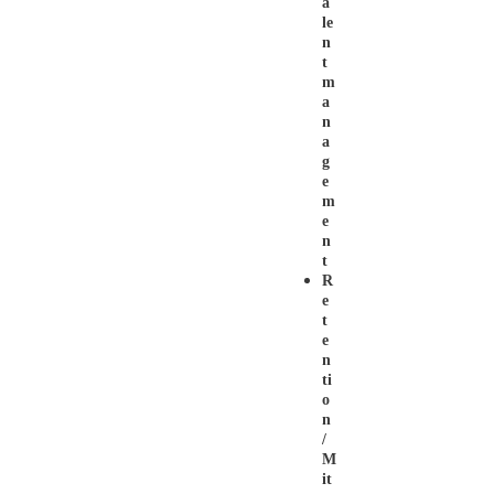
A
Le
N
T
M
A
N
A
G
E
M
E
N
T
R
E
T
E
N
Ti
O
N
/
M
It