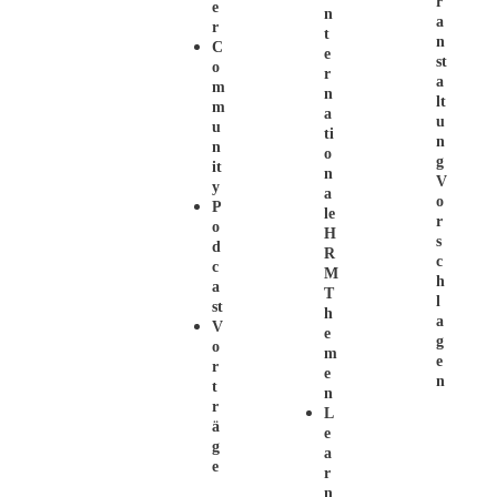
R
E
N
A
R
T
N
C
E
St
O
R
A
M
N
Lt
M
A
U
U
Ti
N
N
O
G
It
N
V
Y
A
O
P
Le
R
O
H
S
D
R
C
C
M
H
A
T
L
St
H
A
V
E
G
O
M
E
R
E
N
T
N
R
L
Ä
E
G
A
E
R
N