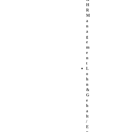
H
R
M
A
N
A
G
E
M
E
N
T
L
O
H
N
&
G
E
H
A
Lt
/
E