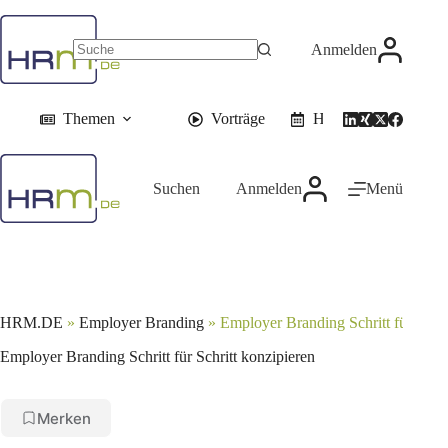
Zum
Inhalt
springen
Anmelden
Themen
Vorträge
HR-Events
Suchen
Anmelden
Menü
HRM.DE
»
Employer Branding
»
Employer Branding Schritt für Schri
Employer Branding Schritt für Schritt konzipieren
Merken