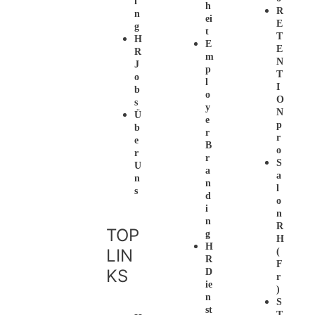
I
H
R
N
Ei
E
G
T
T
H
E
E
R
M
N
J
P
T
O
L
I
B
O
O
S
Y
N
Ü
E
P
B
R
R
E
B
O
R
R
S
U
A
A
N
N
L
S
D
O
I
N
N
R
TOP
G
H
H
LIN
(
R
F
KS
D
R
Ie
)
N
S
St
T