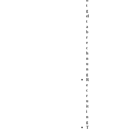
N
T
G
El
T
A
B
R
E
C
H
N
U
N
G
R
E
C
R
U
It
I
N
G
T