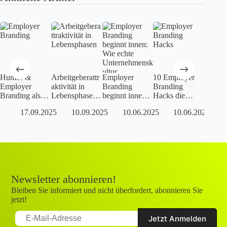
Humor &
Arbeitgeberattr
Employer
10 Employer
Interv
Employer
aktivität in
Branding
Branding
Christi
Branding als
Lebensphasen:
beginnt innen:
Hacks die
Pallma
starkes Duo in
Was HR jetzt
Wie echte
wirklich helfen
Emplo
17.09.2025
10.09.2025
10.06.2025
10.06.2025
2025
wirklich tun
Unternehmensk
Brandi
muss
ultur
Hacks
Mitarbeitende
bindet
Newsletter abonnieren!
Bleiben Sie informiert und nicht überfordert, abonnieren Sie
jetzt!