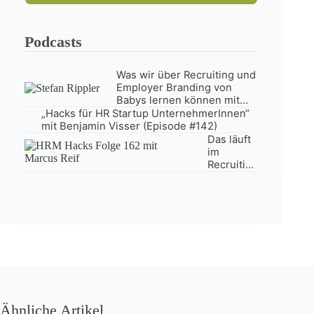
Podcasts
Was wir über Recruiting und
Employer Branding von
Babys lernen können mit
Stefan Rippler (#Episode
„Hacks für HR Startup UnternehmerInnen“
147)
mit Benjamin Visser (Episode #142)
Das läuft
im
Recruiting
schief –
mit
Marcus
Reif
(Episode
#162)
Ähnliche Artikel