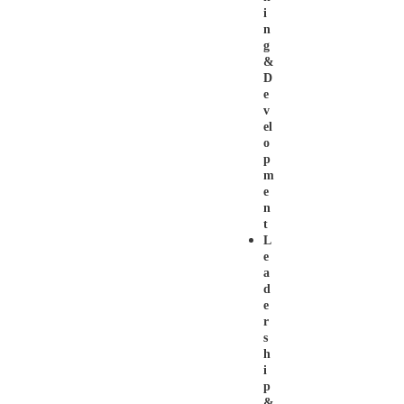
I
N
G
&
D
E
V
El
O
P
M
E
N
T
L
E
A
D
E
R
S
H
I
P
&