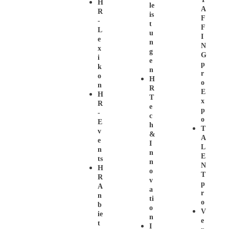
H
Le
A
R
Is
F
-
T
F
L
U
I
E
N
N
X
G
G
I
E
P
K
N
R
O
H
O
N
R
E
H
T
X
R
E
P
-
C
O
E
H
T
V
&
A
E
I
L
N
N
E
Ts
N
N
H
O
T
R
V
P
A
A
R
N
Ti
O
B
O
V
Ie
N
E
T
I