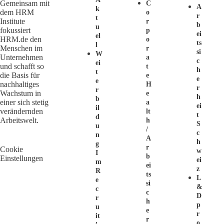
Gemeinsam mit
C
A
K
dem HRM
O
R
T
Institute
R
B
U
fokussiert
P
Ei
El
HRM.de den
O
Ts
L
Menschen im
R
Si
W
Unternehmen
A
C
Ei
und schafft so
T
H
T
die Basis für
E
E
E
nachhaltiges
H
R
R
Wachstum in
E
H
B
einer sich stetig
A
Ei
Il
verändernden
Lt
T
D
Arbeitswelt.
H
S
U
/
C
N
A
H
G
R
Cookie
W
I
B
Einstellungen
Ei
M
Ei
Z
R
Ts
L
E
Si
&
C
C
D
R
H
P
U
E
R
It
R
O