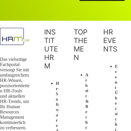
INS
TOP
HR
TIT
THE
EVE
UTE
ME
NTS
HR
N
Das vielseitige
M
Fachportal
E
versorgt Sie mit
V
umfangreichem
A
E
HR-Wissen,
R
N
H
praxisorientierte
B
T
R-
n HR-Tools
Ei
Ü
S
und aktuellen
T
B
O
HR-Trends, um
&
E
Ft
Ihr Human
R
R
W
Resources
E
Si
A
Management
C
C
R
kontinuierlich
H
H
E
zu verbessern.
T
T
A